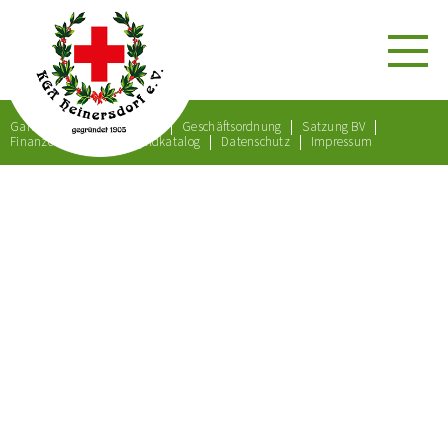
Gartenordnung
Satzung
Geschäftsordnung
Satzung BV
Finanzordnung
Bußgeldkatalog
Datenschutz
Impressum