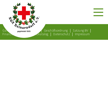
Gartenordnung
Satzung
Geschäftsordnung
Satzung BV
Finanzordnung
Bußgeldkatalog
Datenschutz
Impressum