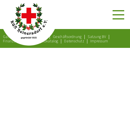
Gartenordnung
Satzung
Geschäftsordnung
Satzung BV
Finanzordnung
Bußgeldkatalog
Datenschutz
Impressum