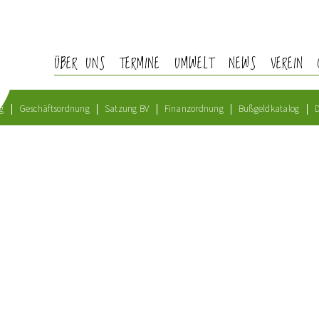
ÜBER UNS
TERMINE
UMWELT
NEWS
VEREIN
g
Geschäftsordnung
Satzung BV
Finanzordnung
Bußgeldkatalog
D