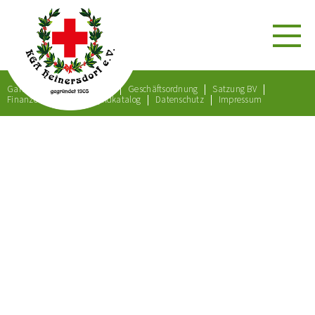
Gartenordnung
Satzung
Geschäftsordnung
Satzung BV
Finanzordnung
Bußgeldkatalog
Datenschutz
Impressum