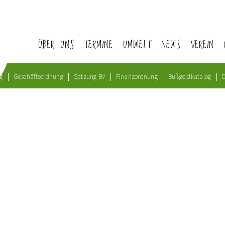
ÜBER UNS
TERMINE
UMWELT
NEWS
VEREIN
g
Geschäftsordnung
Satzung BV
Finanzordnung
Bußgeldkatalog
D