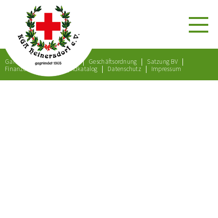
Gartenordnung
Satzung
Geschäftsordnung
Satzung BV
Finanzordnung
Bußgeldkatalog
Datenschutz
Impressum