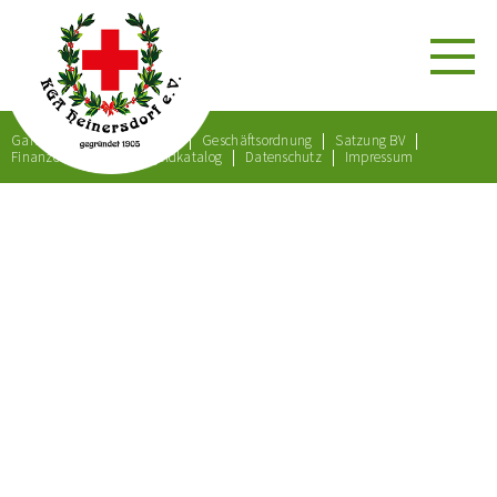
Gartenordnung
Satzung
Geschäftsordnung
Satzung BV
Finanzordnung
Bußgeldkatalog
Datenschutz
Impressum