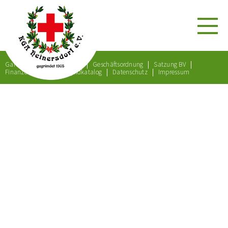
Gartenordnung
Satzung
Geschäftsordnung
Satzung BV
Finanzordnung
Bußgeldkatalog
Datenschutz
Impressum