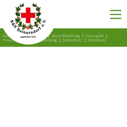
Gartenordnung
Satzung
Geschäftsordnung
Satzung BV
Finanzordnung
Bußgeldkatalog
Datenschutz
Impressum