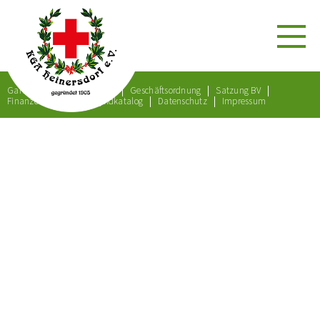
Gartenordnung
Satzung
Geschäftsordnung
Satzung BV
Finanzordnung
Bußgeldkatalog
Datenschutz
Impressum