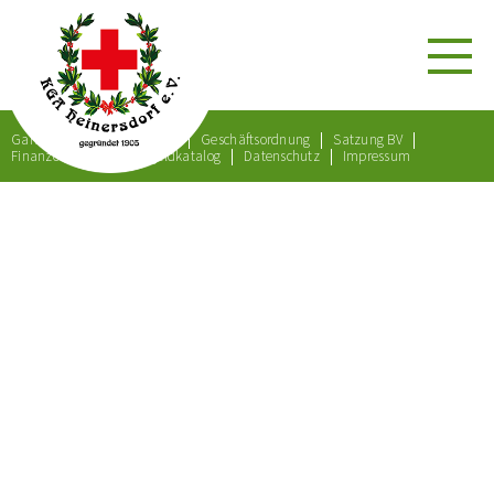
Gartenordnung
Satzung
Geschäftsordnung
Satzung BV
Finanzordnung
Bußgeldkatalog
Datenschutz
Impressum