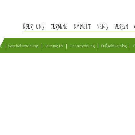
ÜBER UNS
TERMINE
UMWELT
NEWS
VEREIN
g
Geschäftsordnung
Satzung BV
Finanzordnung
Bußgeldkatalog
D