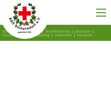
Gartenordnung
Satzung
Geschäftsordnung
Satzung BV
Finanzordnung
Bußgeldkatalog
Datenschutz
Impressum