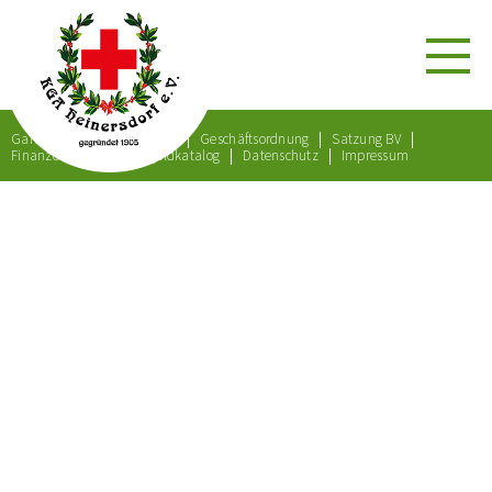
Gartenordnung
Satzung
Geschäftsordnung
Satzung BV
Finanzordnung
Bußgeldkatalog
Datenschutz
Impressum