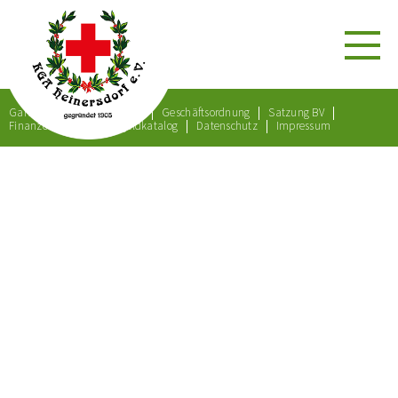
Gartenordnung
Satzung
Geschäftsordnung
Satzung BV
Finanzordnung
Bußgeldkatalog
Datenschutz
Impressum