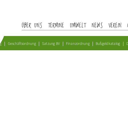
ÜBER UNS
TERMINE
UMWELT
NEWS
VEREIN
g
Geschäftsordnung
Satzung BV
Finanzordnung
Bußgeldkatalog
D