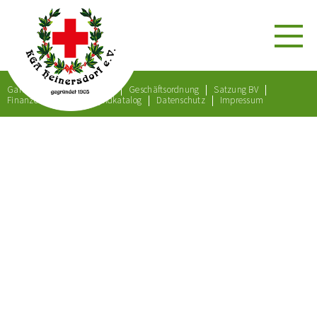
Gartenordnung
Satzung
Geschäftsordnung
Satzung BV
Finanzordnung
Bußgeldkatalog
Datenschutz
Impressum