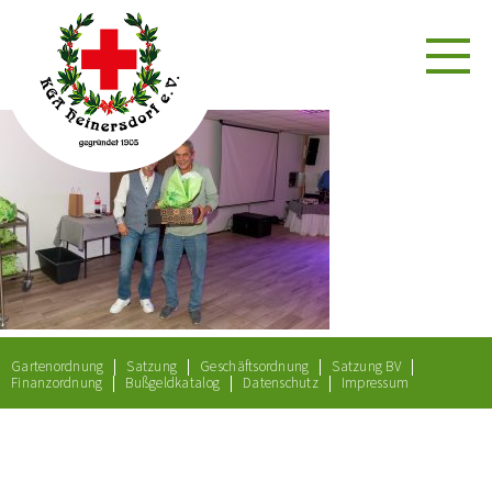
Gartenordnung
Satzung
Geschäftsordnung
Satzung BV
Finanzordnung
Bußgeldkatalog
Datenschutz
Impressum