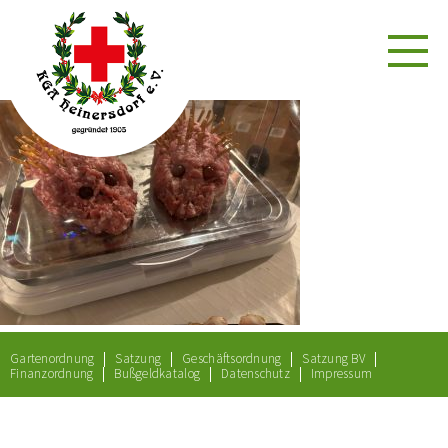
Gartenordnung
Satzung
Geschäftsordnung
Satzung BV
Finanzordnung
Bußgeldkatalog
Datenschutz
Impressum