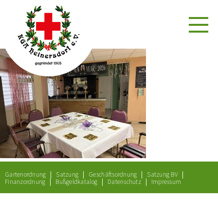
Gartenordnung
Satzung
Geschäftsordnung
Satzung BV
Finanzordnung
Bußgeldkatalog
Datenschutz
Impressum