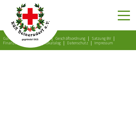
Gartenordnung
Satzung
Geschäftsordnung
Satzung BV
Finanzordnung
Bußgeldkatalog
Datenschutz
Impressum