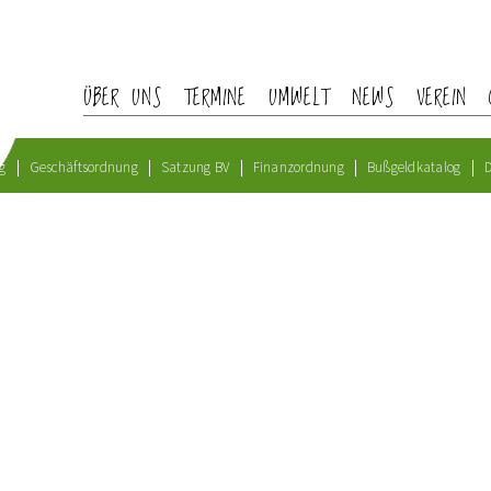
ÜBER UNS
TERMINE
UMWELT
NEWS
VEREIN
g
Geschäftsordnung
Satzung BV
Finanzordnung
Bußgeldkatalog
D