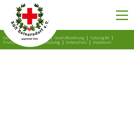
Gartenordnung
Satzung
Geschäftsordnung
Satzung BV
Finanzordnung
Bußgeldkatalog
Datenschutz
Impressum