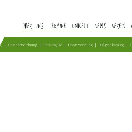
ÜBER UNS
TERMINE
UMWELT
NEWS
VEREIN
g
Geschäftsordnung
Satzung BV
Finanzordnung
Bußgeldkatalog
D