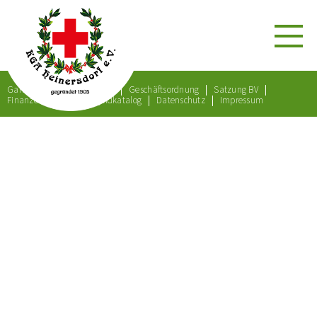
Gartenordnung
Satzung
Geschäftsordnung
Satzung BV
Finanzordnung
Bußgeldkatalog
Datenschutz
Impressum