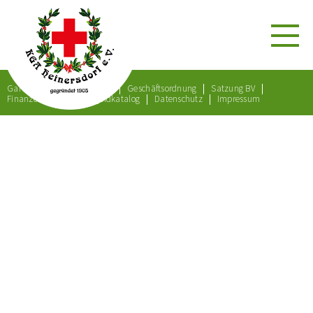
Gartenordnung
Satzung
Geschäftsordnung
Satzung BV
Finanzordnung
Bußgeldkatalog
Datenschutz
Impressum