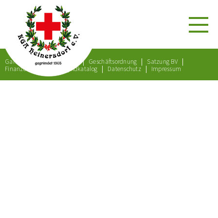
Gartenordnung
Satzung
Geschäftsordnung
Satzung BV
Finanzordnung
Bußgeldkatalog
Datenschutz
Impressum