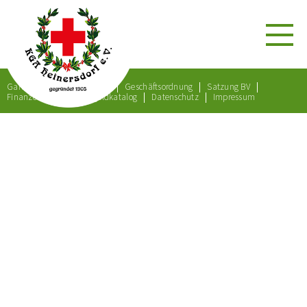
Gartenordnung
Satzung
Geschäftsordnung
Satzung BV
Finanzordnung
Bußgeldkatalog
Datenschutz
Impressum