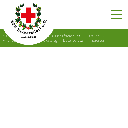
Gartenordnung
Satzung
Geschäftsordnung
Satzung BV
Finanzordnung
Bußgeldkatalog
Datenschutz
Impressum