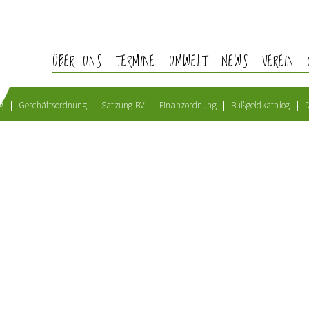
ÜBER UNS
TERMINE
UMWELT
NEWS
VEREIN
g
Geschäftsordnung
Satzung BV
Finanzordnung
Bußgeldkatalog
D