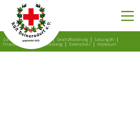
Gartenordnung
Satzung
Geschäftsordnung
Satzung BV
Finanzordnung
Bußgeldkatalog
Datenschutz
Impressum