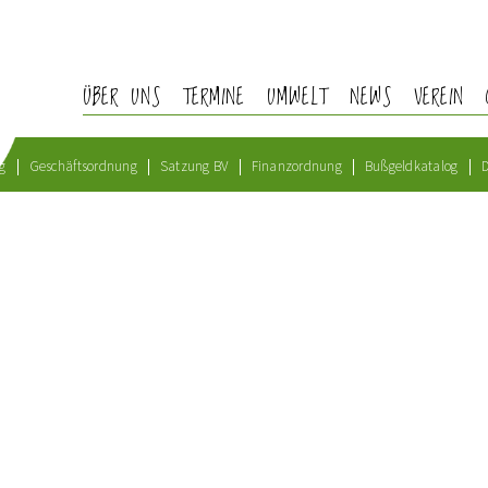
ÜBER UNS
TERMINE
UMWELT
NEWS
VEREIN
g
Geschäftsordnung
Satzung BV
Finanzordnung
Bußgeldkatalog
D