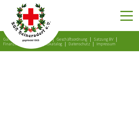
Gartenordnung
Satzung
Geschäftsordnung
Satzung BV
Finanzordnung
Bußgeldkatalog
Datenschutz
Impressum