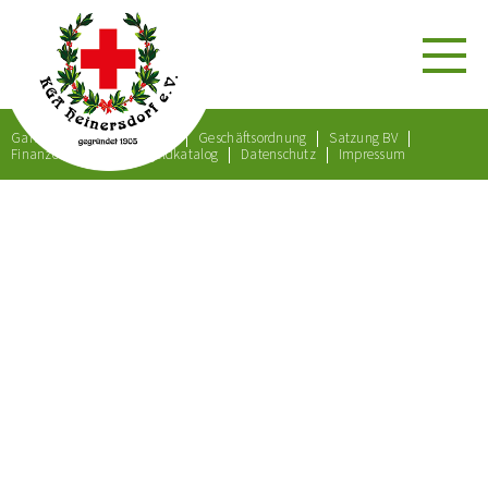
Gartenordnung
Satzung
Geschäftsordnung
Satzung BV
Finanzordnung
Bußgeldkatalog
Datenschutz
Impressum