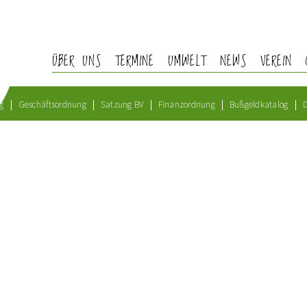
ÜBER UNS
TERMINE
UMWELT
NEWS
VEREIN
g
Geschäftsordnung
Satzung BV
Finanzordnung
Bußgeldkatalog
D