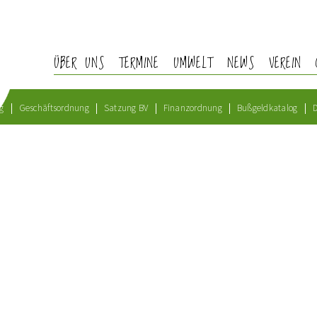
ÜBER UNS
TERMINE
UMWELT
NEWS
VEREIN
g
Geschäftsordnung
Satzung BV
Finanzordnung
Bußgeldkatalog
D