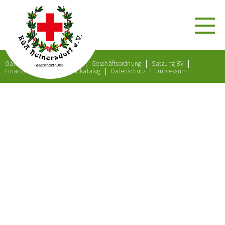
Gartenordnung
Satzung
Geschäftsordnung
Satzung BV
Finanzordnung
Bußgeldkatalog
Datenschutz
Impressum