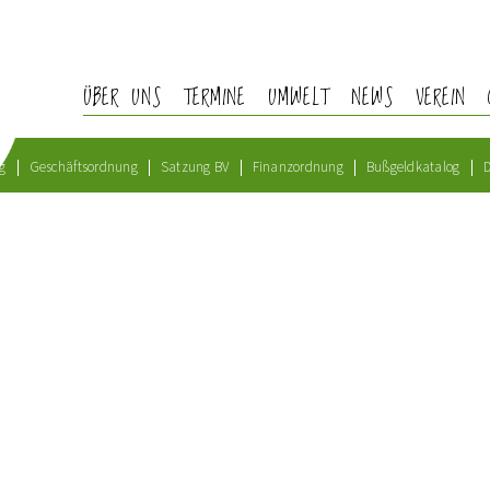
ÜBER UNS
TERMINE
UMWELT
NEWS
VEREIN
g
Geschäftsordnung
Satzung BV
Finanzordnung
Bußgeldkatalog
D