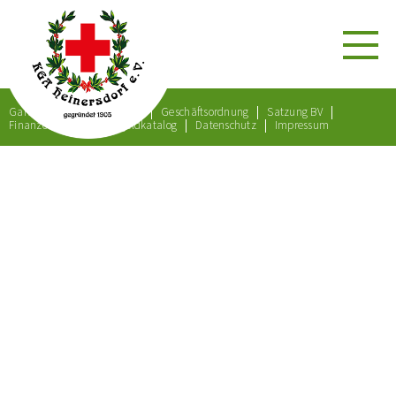
Gartenordnung
Satzung
Geschäftsordnung
Satzung BV
Finanzordnung
Bußgeldkatalog
Datenschutz
Impressum