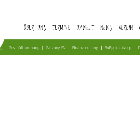
ÜBER UNS
TERMINE
UMWELT
NEWS
VEREIN
g
Geschäftsordnung
Satzung BV
Finanzordnung
Bußgeldkatalog
D