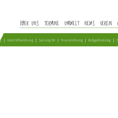
ÜBER UNS
TERMINE
UMWELT
NEWS
VEREIN
g
Geschäftsordnung
Satzung BV
Finanzordnung
Bußgeldkatalog
D