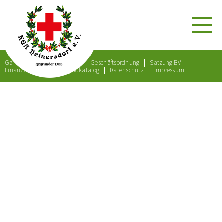
Gartenordnung
Satzung
Geschäftsordnung
Satzung BV
Finanzordnung
Bußgeldkatalog
Datenschutz
Impressum