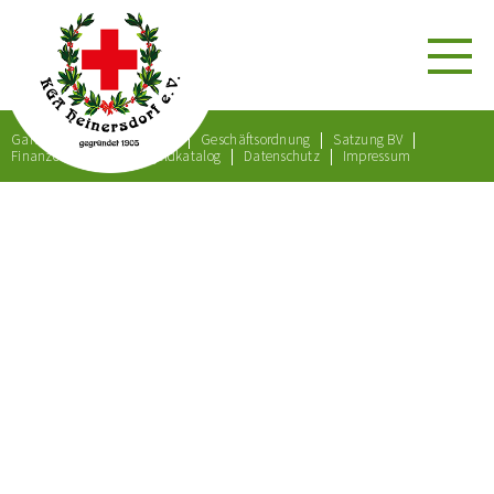
Gartenordnung
Satzung
Geschäftsordnung
Satzung BV
Finanzordnung
Bußgeldkatalog
Datenschutz
Impressum