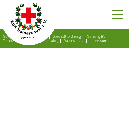
Gartenordnung
Satzung
Geschäftsordnung
Satzung BV
Finanzordnung
Bußgeldkatalog
Datenschutz
Impressum