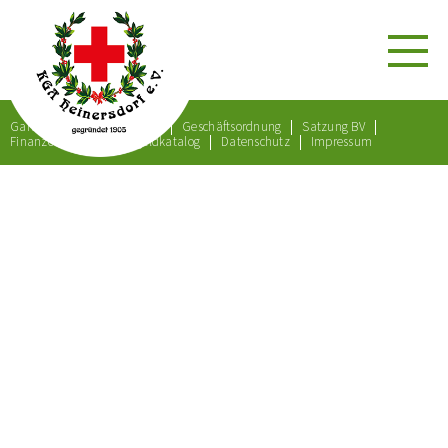
Gartenordnung
Satzung
Geschäftsordnung
Satzung BV
Finanzordnung
Bußgeldkatalog
Datenschutz
Impressum