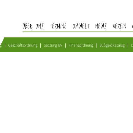
ÜBER UNS
TERMINE
UMWELT
NEWS
VEREIN
g
Geschäftsordnung
Satzung BV
Finanzordnung
Bußgeldkatalog
D