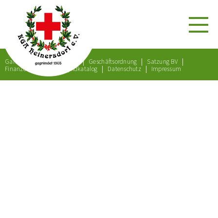
Gartenordnung
Satzung
Geschäftsordnung
Satzung BV
Finanzordnung
Bußgeldkatalog
Datenschutz
Impressum