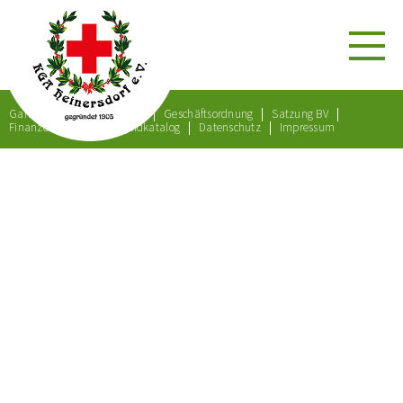
Gartenordnung
Satzung
Geschäftsordnung
Satzung BV
Finanzordnung
Bußgeldkatalog
Datenschutz
Impressum