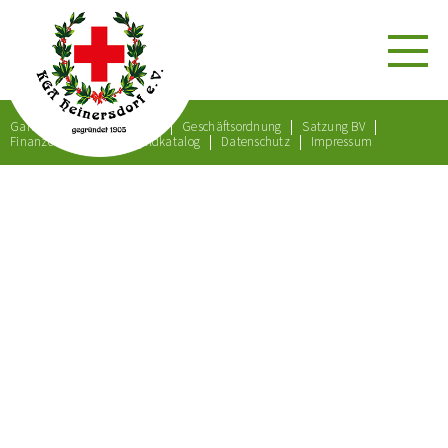
Gartenordnung
Satzung
Geschäftsordnung
Satzung BV
Finanzordnung
Bußgeldkatalog
Datenschutz
Impressum